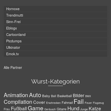
Hornoxe
Trendmutti
Sinn-Frei
Eblogx
Cartoonland
Picdumps
Ulkinator
Emok.tv
Alle Partner
Wurst-Kategorien
Auto
Animation
Bilder
Baby
Basketball
Ball
BMX
Fail
Compilation
Cover
Fahrrad
Erschrecken
Feuer
Flugzeug
Game
Hund
Fußball
Katze
Gitarre
Frau
Junge
Geräusch