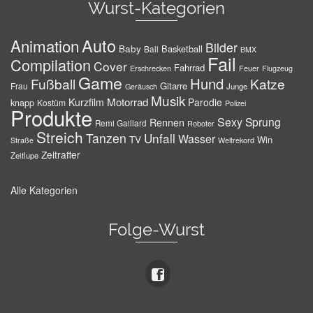
Wurst-Kategorien
Auto
Animation
Bilder
Baby
Basketball
Ball
BMX
Fail
Compilation
Cover
Fahrrad
Erschrecken
Feuer
Flugzeug
Game
Hund
Fußball
Katze
Gitarre
Frau
Junge
Geräusch
Musik
Motorrad
Kurzfilm
Parodie
knapp
Kostüm
Polizei
Produkte
Sexy
Sprung
Rennen
Remi Gaillard
Roboter
Streich
Tanzen
Unfall
Wasser
TV
Win
Weltrekord
Straße
Zeitraffer
Zeitlupe
Alle Kategorien
Folge-Wurst