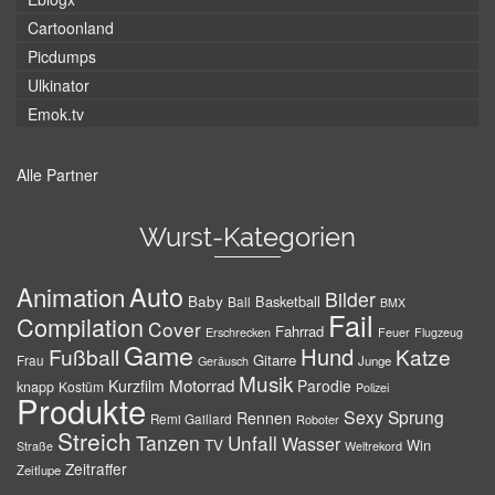
Cartoonland
Picdumps
Ulkinator
Emok.tv
Alle Partner
Wurst-Kategorien
Auto
Animation
Bilder
Baby
Basketball
Ball
BMX
Fail
Compilation
Cover
Fahrrad
Erschrecken
Feuer
Flugzeug
Game
Hund
Fußball
Katze
Gitarre
Frau
Junge
Geräusch
Musik
Motorrad
Kurzfilm
Parodie
knapp
Kostüm
Polizei
Produkte
Sexy
Sprung
Rennen
Remi Gaillard
Roboter
Streich
Tanzen
Unfall
Wasser
TV
Win
Weltrekord
Straße
Zeitraffer
Zeitlupe