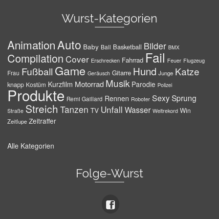
Wurst-Kategorien
Auto
Animation
Bilder
Baby
Basketball
Ball
BMX
Fail
Compilation
Cover
Fahrrad
Erschrecken
Feuer
Flugzeug
Game
Hund
Fußball
Katze
Gitarre
Frau
Junge
Geräusch
Musik
Motorrad
Kurzfilm
Parodie
knapp
Kostüm
Polizei
Produkte
Sexy
Sprung
Rennen
Remi Gaillard
Roboter
Streich
Tanzen
Unfall
Wasser
TV
Win
Weltrekord
Straße
Zeitraffer
Zeitlupe
Alle Kategorien
Folge-Wurst