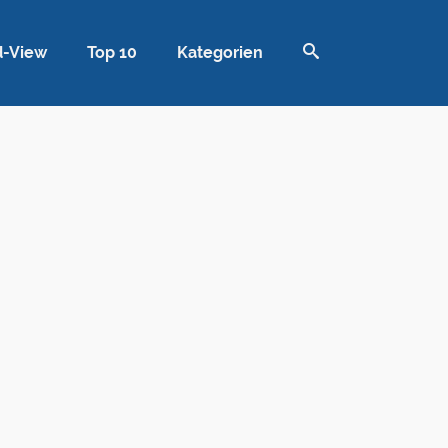
d-View
Top 10
Kategorien