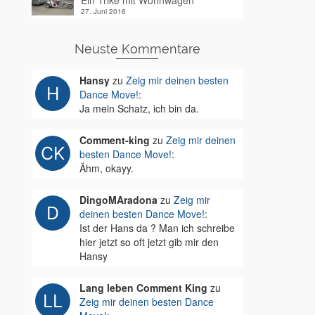
Ein Trike mit Wohnwagen
27. Juni 2016
Neuste Kommentare
Hansy
zu
Zeig mir deinen besten
Dance Move!
:
Ja mein Schatz, ich bin da.
Comment-king
zu
Zeig mir deinen
besten Dance Move!
:
Ähm, okayy.
DingoMAradona
zu
Zeig mir
deinen besten Dance Move!
:
Ist der Hans da ? Man ich schreibe
hier jetzt so oft jetzt gib mir den
Hansy
Lang leben Comment King
zu
Zeig mir deinen besten Dance