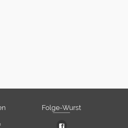
en
Folge-Wurst
l