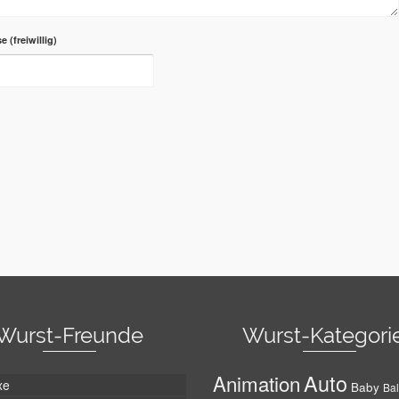
se
Wurst-Freunde
Wurst-Kategori
Auto
Animation
xe
Baby
Bal