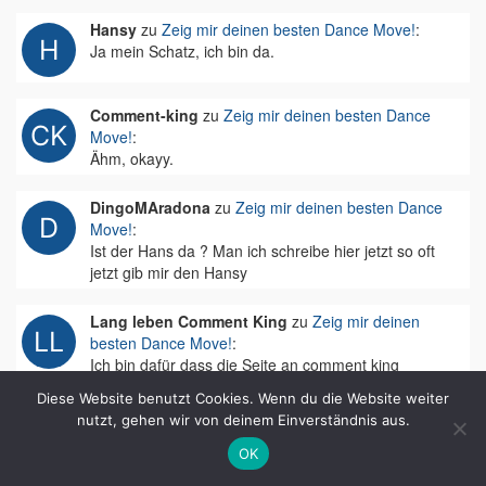
Hansy
zu
Zeig mir deinen besten Dance Move!
:
Ja mein Schatz, ich bin da.
Comment-king
zu
Zeig mir deinen besten Dance
Move!
:
Ähm, okayy.
DingoMAradona
zu
Zeig mir deinen besten Dance
Move!
:
Ist der Hans da ? Man ich schreibe hier jetzt so oft
jetzt gib mir den Hansy
Lang leben Comment King
zu
Zeig mir deinen
besten Dance Move!
:
Ich bin dafür dass die Seite an comment king
abgetreten wird
Diese Website benutzt Cookies. Wenn du die Website weiter
nutzt, gehen wir von deinem Einverständnis aus.
Kurtchen
zu
Zeig mir deinen besten Dance Move!
:
OK
Bald ist es vier Jahre her, dass Hans-Wurst sein
letztes Video eingestellt hat. Macht es eigentlich noch