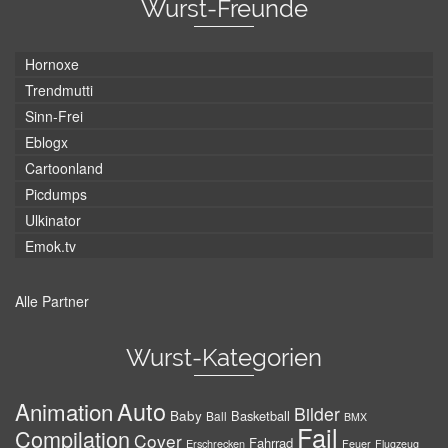
Wurst-Freunde
Hornoxe
Trendmutti
Sinn-Frei
Eblogx
Cartoonland
Picdumps
Ulkinator
Emok.tv
Alle Partner
Wurst-Kategorien
Auto
Animation
Bilder
Baby
Basketball
Ball
BMX
Fail
Compilation
Cover
Fahrrad
Erschrecken
Feuer
Flugzeug