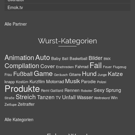
Emok.tv
Alle Partner
Wurst-Kategorien
Auto
Animation
Bilder
Baby
Basketball
Ball
BMX
Fail
Compilation
Cover
Fahrrad
Erschrecken
Feuer
Flugzeug
Game
Hund
Fußball
Katze
Gitarre
Frau
Junge
Geräusch
Musik
Motorrad
Kurzfilm
Parodie
knapp
Kostüm
Polizei
Produkte
Sexy
Sprung
Rennen
Remi Gaillard
Roboter
Streich
Tanzen
Unfall
Wasser
TV
Win
Weltrekord
Straße
Zeitraffer
Zeitlupe
Alle Kategorien