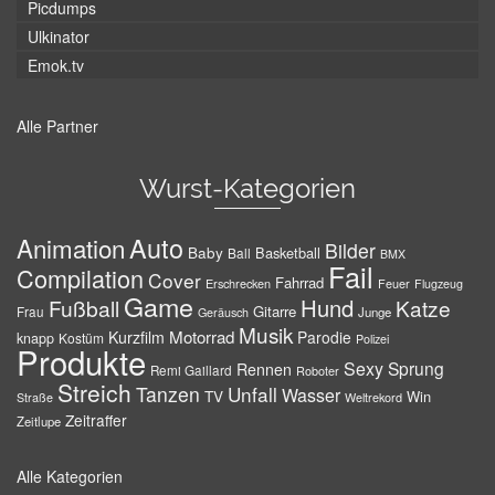
Picdumps
Ulkinator
Emok.tv
Alle Partner
Wurst-Kategorien
Auto
Animation
Bilder
Baby
Basketball
Ball
BMX
Fail
Compilation
Cover
Fahrrad
Erschrecken
Feuer
Flugzeug
Game
Hund
Fußball
Katze
Gitarre
Frau
Junge
Geräusch
Musik
Motorrad
Kurzfilm
Parodie
knapp
Kostüm
Polizei
Produkte
Sexy
Sprung
Rennen
Remi Gaillard
Roboter
Streich
Tanzen
Unfall
Wasser
TV
Win
Weltrekord
Straße
Zeitraffer
Zeitlupe
Alle Kategorien