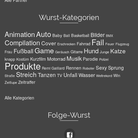
Alle Partner
Wurst-Kategorien
Auto
Animation
Bilder
Baby
Basketball
Ball
BMX
Fail
Compilation
Cover
Fahrrad
Erschrecken
Feuer
Flugzeug
Game
Hund
Fußball
Katze
Gitarre
Frau
Junge
Geräusch
Musik
Motorrad
Kurzfilm
Parodie
knapp
Kostüm
Polizei
Produkte
Sexy
Sprung
Rennen
Remi Gaillard
Roboter
Streich
Tanzen
Unfall
Wasser
TV
Win
Weltrekord
Straße
Zeitraffer
Zeitlupe
Alle Kategorien
Folge-Wurst