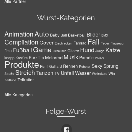
Alle Partner
Wurst-Kategorien
Auto
Animation
Bilder
Baby
Basketball
Ball
BMX
Fail
Compilation
Cover
Fahrrad
Erschrecken
Feuer
Flugzeug
Game
Hund
Fußball
Katze
Gitarre
Frau
Junge
Geräusch
Musik
Motorrad
Kurzfilm
Parodie
knapp
Kostüm
Polizei
Produkte
Sexy
Sprung
Rennen
Remi Gaillard
Roboter
Streich
Tanzen
Unfall
Wasser
TV
Win
Weltrekord
Straße
Zeitraffer
Zeitlupe
Alle Kategorien
Folge-Wurst