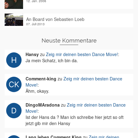
12. Jan. 2006
An Board von Sebastien Loeb
07. Juli 2013
Neuste Kommentare
Hansy
zu
Zeig mir deinen besten Dance Move!
:
Ja mein Schatz, ich bin da.
Comment-king
zu
Zeig mir deinen besten Dance
Move!
:
Ähm, okayy.
DingoMAradona
zu
Zeig mir deinen besten Dance
Move!
:
Ist der Hans da ? Man ich schreibe hier jetzt so oft
jetzt gib mir den Hansy
Lang leben Comment King
zu
Zeig mir deinen