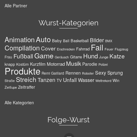
Alle Partner
Wurst-Kategorien
Auto
Animation
Bilder
Baby
Basketball
Ball
BMX
Fail
Compilation
Cover
Fahrrad
Erschrecken
Feuer
Flugzeug
Game
Hund
Fußball
Katze
Gitarre
Frau
Junge
Geräusch
Musik
Motorrad
Kurzfilm
Parodie
knapp
Kostüm
Polizei
Produkte
Sexy
Sprung
Rennen
Remi Gaillard
Roboter
Streich
Tanzen
Unfall
Wasser
TV
Win
Weltrekord
Straße
Zeitraffer
Zeitlupe
Alle Kategorien
Folge-Wurst