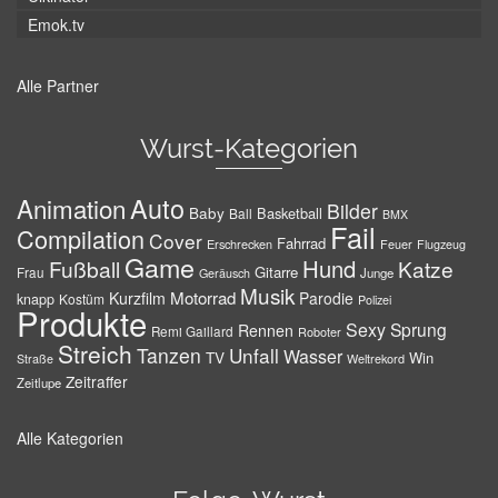
Emok.tv
Alle Partner
Wurst-Kategorien
Auto
Animation
Bilder
Baby
Basketball
Ball
BMX
Fail
Compilation
Cover
Fahrrad
Erschrecken
Feuer
Flugzeug
Game
Hund
Fußball
Katze
Gitarre
Frau
Junge
Geräusch
Musik
Motorrad
Kurzfilm
Parodie
knapp
Kostüm
Polizei
Produkte
Sexy
Sprung
Rennen
Remi Gaillard
Roboter
Streich
Tanzen
Unfall
Wasser
TV
Win
Weltrekord
Straße
Zeitraffer
Zeitlupe
Alle Kategorien