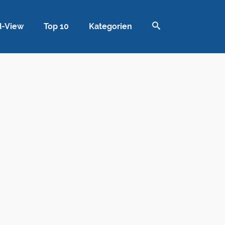
d-View
Top 10
Kategorien