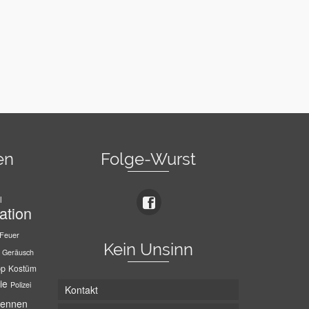
en
Folge-Wurst
l
ation
Feuer
Kein Unsinn
Geräusch
pp
Kostüm
ie
Polizei
Kontakt
ennen