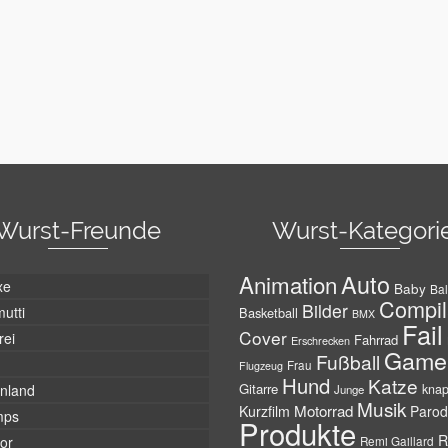
Wurst-Freunde
Wurst-Kategori
Auto
Animation
xe
Baby
Bal
Compil
Bilder
utti
Basketball
BMX
Fail
Cover
rei
Fahrrad
Erschrecken
Game
Fußball
Frau
Flugzeug
Hund
Katze
Gitarre
nland
kna
Junge
Musik
Motorrad
Kurzfilm
Parod
mps
Produkte
R
tor
Remi Gaillard