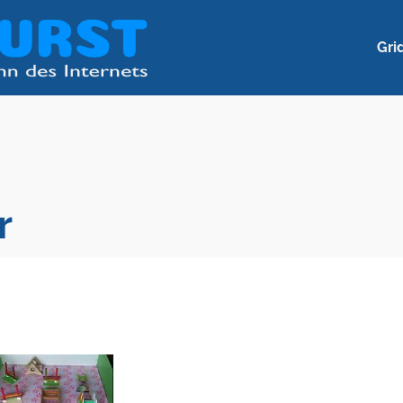
Gri
r