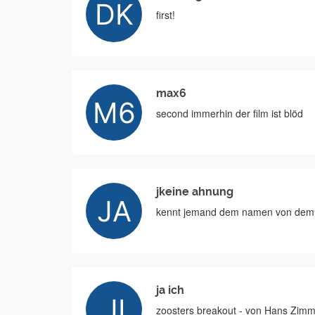
first!
max6
second immerhin der film ist blöd
jkeine ahnung
kennt jemand dem namen von dem l
ja ich
zoosters breakout - von Hans Zim