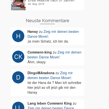
Erste Wäsche nach 37 Jahren
26. Aug. 2019
Neuste Kommentare
Hansy
zu
Zeig mir deinen besten
Dance Move!
:
Ja mein Schatz, ich bin da.
Comment-king
zu
Zeig mir deinen
besten Dance Move!
:
Ähm, okayy.
DingoMAradona
zu
Zeig mir
deinen besten Dance Move!
:
Ist der Hans da ? Man ich schreibe
hier jetzt so oft jetzt gib mir den
Hansy
Lang leben Comment King
zu
Zeig mir deinen besten Dance