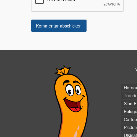
Horno
Trendm
Sinn-F
Eblogx
Cartoo
Picdu
Ulkina