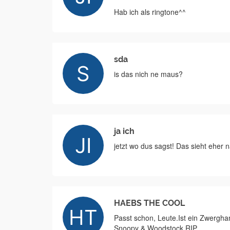
Hab ich als ringtone^^
sda
is das nich ne maus?
ja ich
jetzt wo dus sagst! Das sieht eher
HAEBS THE COOL
Passt schon, Leute.Ist ein Zwergha
Snoopy & Woodstock.RIP.