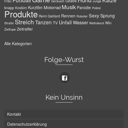
Gitarre
Frau
Junge
Geräusch
Musik
Motorrad
Kurzfilm
Parodie
knapp
Kostüm
Polizei
Produkte
Sexy
Sprung
Rennen
Remi Gaillard
Roboter
Streich
Tanzen
Unfall
Wasser
TV
Win
Weltrekord
Straße
Zeitraffer
Zeitlupe
Alle Kategorien
Folge-Wurst
Kein Unsinn
Kontakt
Datenschutzerklärung