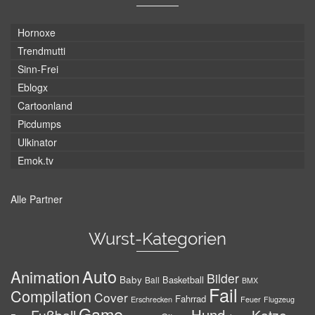
Hornoxe
Trendmutti
Sinn-Frei
Eblogx
Cartoonland
Picdumps
Ulkinator
Emok.tv
Alle Partner
Wurst-Kategorien
Auto
Animation
Bilder
Baby
Basketball
Ball
BMX
Fail
Compilation
Cover
Fahrrad
Erschrecken
Feuer
Flugzeug
Game
Hund
Fußball
Katze