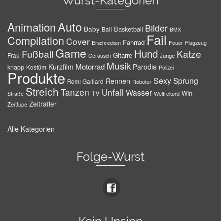
Wurst-Kategorien
Auto
Animation
Bilder
Baby
Basketball
Ball
BMX
Fail
Compilation
Cover
Fahrrad
Erschrecken
Feuer
Flugzeug
Game
Hund
Fußball
Katze
Gitarre
Frau
Junge
Geräusch
Musik
Motorrad
Kurzfilm
Parodie
knapp
Kostüm
Polizei
Produkte
Sexy
Sprung
Rennen
Remi Gaillard
Roboter
Streich
Tanzen
Unfall
Wasser
TV
Win
Weltrekord
Straße
Zeitraffer
Zeitlupe
Alle Kategorien
Folge-Wurst