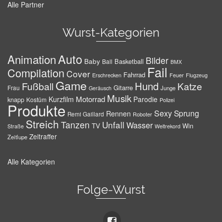
Alle Partner
Wurst-Kategorien
Auto
Animation
Bilder
Baby
Basketball
Ball
BMX
Fail
Compilation
Cover
Fahrrad
Erschrecken
Feuer
Flugzeug
Game
Hund
Fußball
Katze
Gitarre
Frau
Junge
Geräusch
Musik
Motorrad
Kurzfilm
Parodie
knapp
Kostüm
Polizei
Produkte
Sexy
Sprung
Rennen
Remi Gaillard
Roboter
Streich
Tanzen
Unfall
Wasser
TV
Win
Weltrekord
Straße
Zeitraffer
Zeitlupe
Alle Kategorien
Folge-Wurst