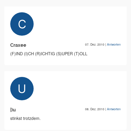
Craxee
07. Dez. 2010
|
Antworten
(F)IND (I)CH (R)ICHTIG (S)UPER (T)OLL
|)u
08. Dez. 2010
|
Antworten
stinkst trotzdem.