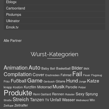
Eblogx
Cartoonland
Picdumps
Ulkinator
Emok.tv
Alle Partner
Wurst-Kategorien
Auto
Animation
Bilder
Baby
Basketball
Ball
BMX
Fail
Compilation
Cover
Fahrrad
Erschrecken
Feuer
Flugzeug
Game
Hund
Fußball
Katze
Gitarre
Frau
Junge
Geräusch
Musik
Motorrad
Kurzfilm
Parodie
knapp
Kostüm
Polizei
Produkte
Sexy
Sprung
Rennen
Remi Gaillard
Roboter
Streich
Tanzen
Unfall
Wasser
TV
Win
Weltrekord
Straße
Zeitraffer
Zeitlupe