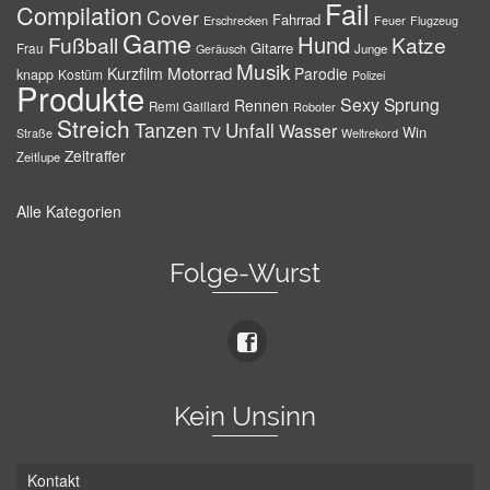
Fail
Compilation
Cover
Fahrrad
Erschrecken
Feuer
Flugzeug
Game
Hund
Fußball
Katze
Gitarre
Frau
Junge
Geräusch
Musik
Motorrad
Kurzfilm
Parodie
knapp
Kostüm
Polizei
Produkte
Sexy
Sprung
Rennen
Remi Gaillard
Roboter
Streich
Tanzen
Unfall
Wasser
TV
Win
Weltrekord
Straße
Zeitraffer
Zeitlupe
Alle Kategorien
Folge-Wurst
Kein Unsinn
Kontakt