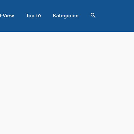
d-View
Top 10
Kategorien