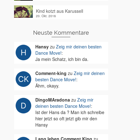
Kind kotzt aus Karussell
20. Okt. 2016
Neuste Kommentare
Hansy
zu
Zeig mir deinen besten
Dance Move!
:
Ja mein Schatz, ich bin da.
Comment-king
zu
Zeig mir deinen
besten Dance Move!
:
Ähm, okayy.
DingoMAradona
zu
Zeig mir
deinen besten Dance Move!
:
Ist der Hans da ? Man ich schreibe
hier jetzt so oft jetzt gib mir den
Hansy
Lang leben Comment King
zu