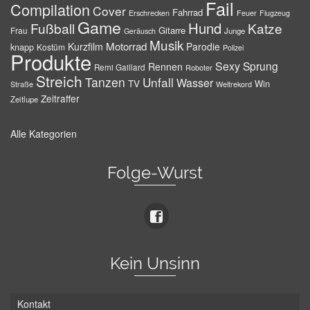
Fail
Compilation
Cover
Fahrrad
Erschrecken
Feuer
Flugzeug
Game
Hund
Fußball
Katze
Gitarre
Frau
Junge
Geräusch
Musik
Motorrad
Kurzfilm
Parodie
knapp
Kostüm
Polizei
Produkte
Sexy
Sprung
Rennen
Remi Gaillard
Roboter
Streich
Tanzen
Unfall
Wasser
TV
Win
Weltrekord
Straße
Zeitraffer
Zeitlupe
Alle Kategorien
Folge-Wurst
Kein Unsinn
Kontakt