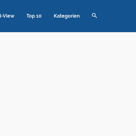
d-View
Top 10
Kategorien