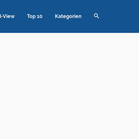
d-View
Top 10
Kategorien