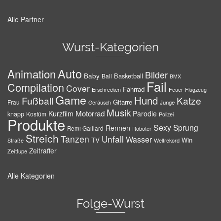
Alle Partner
Wurst-Kategorien
Auto
Animation
Bilder
Baby
Basketball
Ball
BMX
Fail
Compilation
Cover
Fahrrad
Erschrecken
Feuer
Flugzeug
Game
Hund
Fußball
Katze
Gitarre
Frau
Junge
Geräusch
Musik
Motorrad
Kurzfilm
Parodie
knapp
Kostüm
Polizei
Produkte
Sexy
Sprung
Rennen
Remi Gaillard
Roboter
Streich
Tanzen
Unfall
Wasser
TV
Win
Weltrekord
Straße
Zeitraffer
Zeitlupe
Alle Kategorien
Folge-Wurst