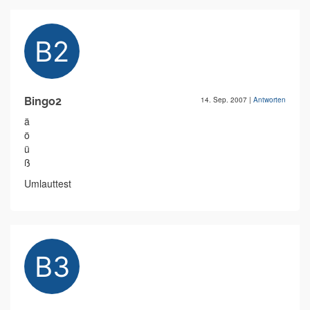
Bingo2
14. Sep. 2007
|
Antworten
ä
ö
ü
ß
Umlauttest