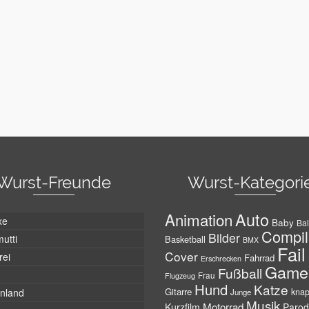
Wurst-Freunde
Wurst-Kategori
Auto
Animation
xe
Baby
Bal
Compil
Bilder
utti
Basketball
BMX
Fail
Cover
rei
Fahrrad
Erschrecken
Game
Fußball
Frau
Flugzeug
Hund
Katze
Gitarre
nland
kna
Junge
Musik
Motorrad
Kurzfilm
Parod