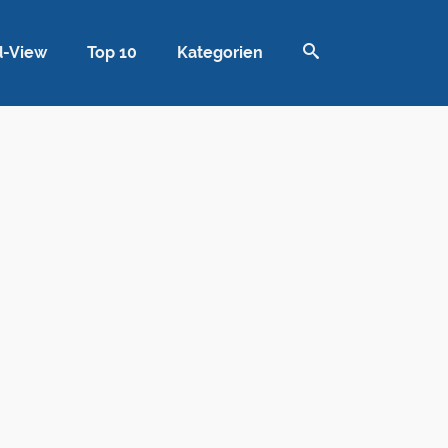
d-View
Top 10
Kategorien