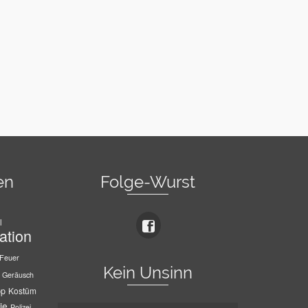
en
Folge-Wurst
l
ation
Feuer
Kein Unsinn
Geräusch
pp
Kostüm
ie
Polizei