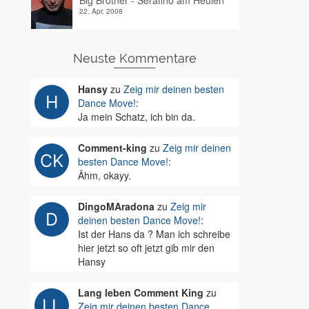
Big Brother - Serafino am Heulen
22. Apr. 2008
Neuste Kommentare
Hansy
zu
Zeig mir deinen besten
Dance Move!
:
Ja mein Schatz, ich bin da.
Comment-king
zu
Zeig mir deinen
besten Dance Move!
:
Ähm, okayy.
DingoMAradona
zu
Zeig mir
deinen besten Dance Move!
:
Ist der Hans da ? Man ich schreibe
hier jetzt so oft jetzt gib mir den
Hansy
Lang leben Comment King
zu
Zeig mir deinen besten Dance