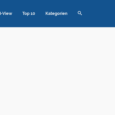
d-View
Top 10
Kategorien