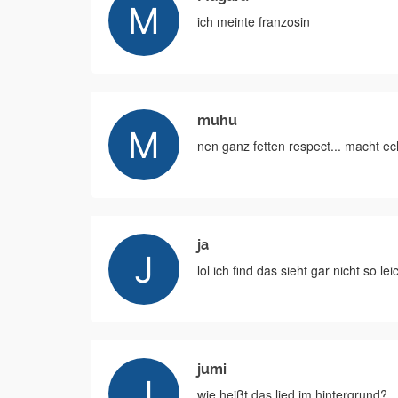
ich meinte franzosin
muhu
nen ganz fetten respect... macht 
ja
lol ich find das sieht gar nicht so l
jumi
wie heißt das lied im hintergrund?