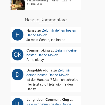
Pizzalieferung in eine Pizzeria
14. Dez. 2008
Neuste Kommentare
Hansy
zu
Zeig mir deinen besten
Dance Move!
:
Ja mein Schatz, ich bin da.
Comment-king
zu
Zeig mir deinen
besten Dance Move!
:
Ähm, okayy.
DingoMAradona
zu
Zeig mir
deinen besten Dance Move!
:
Ist der Hans da ? Man ich schreibe
hier jetzt so oft jetzt gib mir den
Hansy
Lang leben Comment King
zu
Zeig mir deinen besten Dance