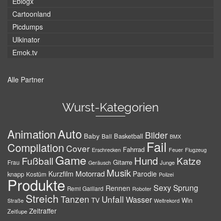
Eblogx
Cartoonland
Picdumps
Ulkinator
Emok.tv
Alle Partner
Wurst-Kategorien
Auto
Animation
Bilder
Baby
Basketball
Ball
BMX
Fail
Compilation
Cover
Fahrrad
Erschrecken
Feuer
Flugzeug
Game
Hund
Fußball
Katze
Gitarre
Frau
Junge
Geräusch
Musik
Motorrad
Kurzfilm
Parodie
knapp
Kostüm
Polizei
Produkte
Sexy
Sprung
Rennen
Remi Gaillard
Roboter
Streich
Tanzen
Unfall
Wasser
TV
Win
Weltrekord
Straße
Zeitraffer
Zeitlupe