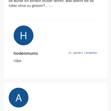
da würde ich einfach drüber fahren, was latscht die da
rüber ohne zu glotzen?... -.-
hodenmums
21. Juli 2011
|
Antworten
rülps