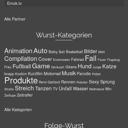
Emok.tv
Alle Partner
Wurst-Kategorien
Auto
Animation
Bilder
Baby
Basketball
Ball
BMX
Fail
Compilation
Cover
Fahrrad
Erschrecken
Feuer
Flugzeug
Game
Hund
Fußball
Katze
Gitarre
Frau
Junge
Geräusch
Musik
Motorrad
Kurzfilm
Parodie
knapp
Kostüm
Polizei
Produkte
Sexy
Sprung
Rennen
Remi Gaillard
Roboter
Streich
Tanzen
Unfall
Wasser
TV
Win
Weltrekord
Straße
Zeitraffer
Zeitlupe
Alle Kategorien
Folge-Wurst