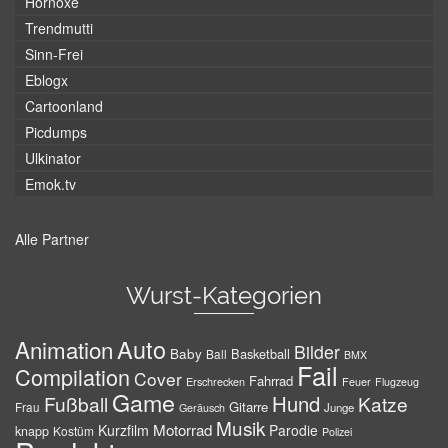
Hornoxe
Trendmutti
Sinn-Frei
Eblogx
Cartoonland
Picdumps
Ulkinator
Emok.tv
Alle Partner
Wurst-Kategorien
Auto
Animation
Bilder
Baby
Basketball
Ball
BMX
Fail
Compilation
Cover
Fahrrad
Erschrecken
Feuer
Flugzeug
Game
Hund
Fußball
Katze
Gitarre
Frau
Junge
Geräusch
Musik
Motorrad
Kurzfilm
Parodie
knapp
Kostüm
Polizei