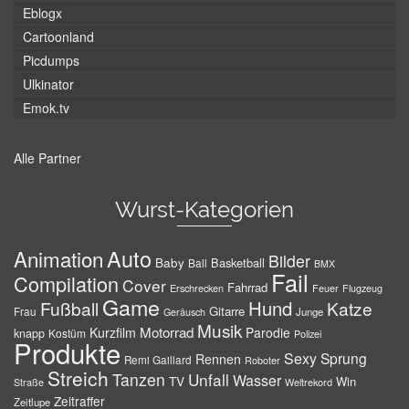
Eblogx
Cartoonland
Picdumps
Ulkinator
Emok.tv
Alle Partner
Wurst-Kategorien
Auto
Animation
Bilder
Baby
Basketball
Ball
BMX
Fail
Compilation
Cover
Fahrrad
Erschrecken
Feuer
Flugzeug
Game
Hund
Fußball
Katze
Gitarre
Frau
Junge
Geräusch
Musik
Motorrad
Kurzfilm
Parodie
knapp
Kostüm
Polizei
Produkte
Sexy
Sprung
Rennen
Remi Gaillard
Roboter
Streich
Tanzen
Unfall
Wasser
TV
Win
Weltrekord
Straße
Zeitraffer
Zeitlupe