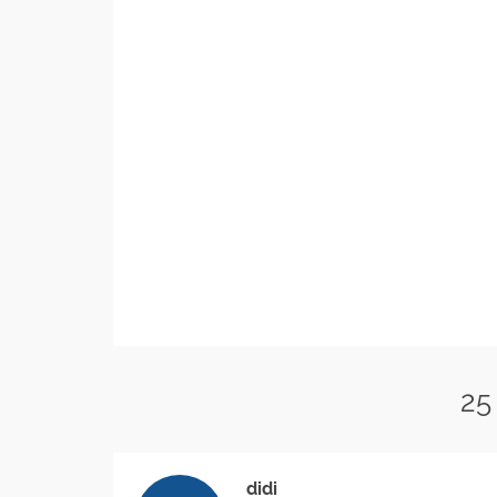
25
didi