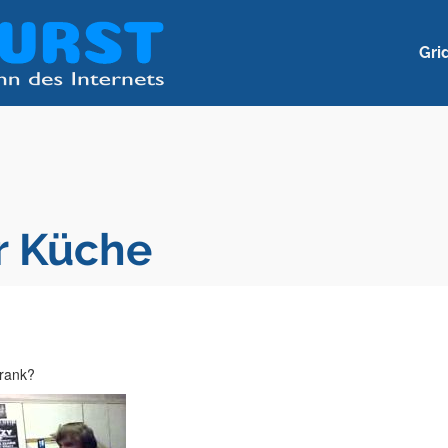
Gri
r Küche
hrank?