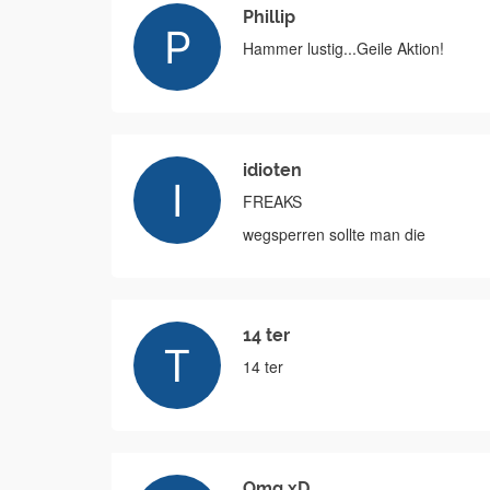
Phillip
Hammer lustig...Geile Aktion!
idioten
FREAKS
wegsperren sollte man die
14 ter
14 ter
Omg xD