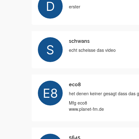
erster
schwans
echt scheisse das video
eco8
het denen keiner gesagt dass das ge
Mfg eco8
www.planet-fm.de
5645