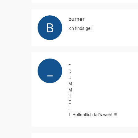
burner
ich finds geil
_
D
U
M
M
H
E
I
T Hoffentlich tat's weh!!!!!