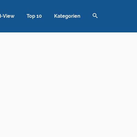
d-View
Top 10
Kategorien