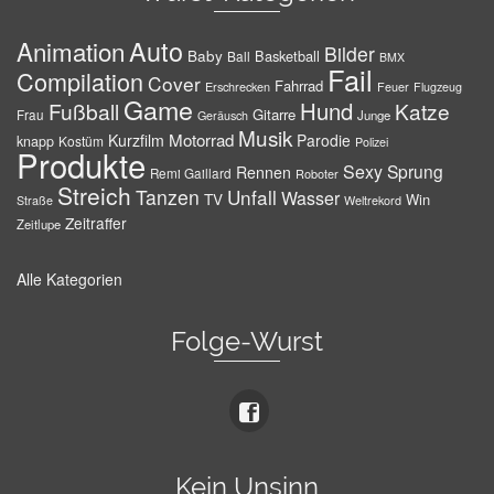
Auto
Animation
Bilder
Baby
Basketball
Ball
BMX
Fail
Compilation
Cover
Fahrrad
Erschrecken
Feuer
Flugzeug
Game
Hund
Fußball
Katze
Gitarre
Frau
Junge
Geräusch
Musik
Motorrad
Kurzfilm
Parodie
knapp
Kostüm
Polizei
Produkte
Sexy
Sprung
Rennen
Remi Gaillard
Roboter
Streich
Tanzen
Unfall
Wasser
TV
Win
Weltrekord
Straße
Zeitraffer
Zeitlupe
Alle Kategorien
Folge-Wurst
Kein Unsinn