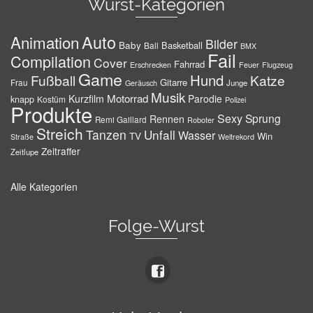
Wurst-Kategorien
Auto
Animation
Bilder
Baby
Basketball
Ball
BMX
Fail
Compilation
Cover
Fahrrad
Erschrecken
Feuer
Flugzeug
Game
Hund
Fußball
Katze
Gitarre
Frau
Junge
Geräusch
Musik
Motorrad
Kurzfilm
Parodie
knapp
Kostüm
Polizei
Produkte
Sexy
Sprung
Rennen
Remi Gaillard
Roboter
Streich
Tanzen
Unfall
Wasser
TV
Win
Weltrekord
Straße
Zeitraffer
Zeitlupe
Alle Kategorien
Folge-Wurst