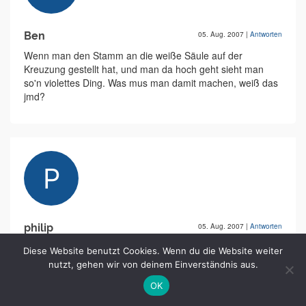
Ben
05. Aug. 2007
|
Antworten
Wenn man den Stamm an die weiße Säule auf der
Kreuzung gestellt hat, und man da hoch geht sieht man
so'n violettes Ding. Was mus man damit machen, weiß das
jmd?
philip
05. Aug. 2007
|
Antworten
ich auch...und ich hab noch 4 felder frei
Diese Website benutzt Cookies. Wenn du die Website weiter
nutzt, gehen wir von deinem Einverständnis aus.
OK