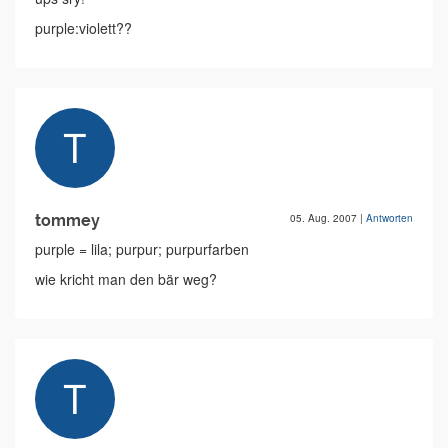
purple:violett??
tommey
05. Aug. 2007
|
Antworten
purple = lila; purpur; purpurfarben
wie kricht man den bär weg?