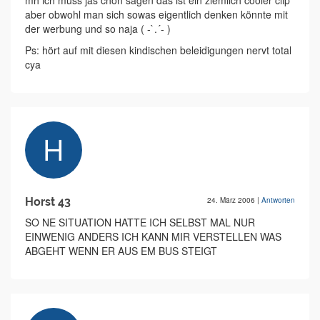
mh ich muss jas chon sagen das ist ein ziemlich cooler clip
aber obwohl man sich sowas eigentlich denken könnte mit
der werbung und so naja ( -`.´- )
Ps: hört auf mit diesen kindischen beleidigungen nervt total
cya
Horst 43
24. März 2006
|
Antworten
SO NE SITUATION HATTE ICH SELBST MAL NUR
EINWENIG ANDERS ICH KANN MIR VERSTELLEN WAS
ABGEHT WENN ER AUS EM BUS STEIGT