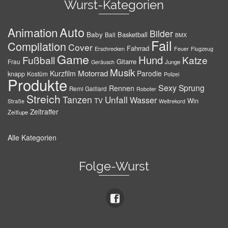
Wurst-Kategorien
Auto
Animation
Bilder
Baby
Basketball
Ball
BMX
Fail
Compilation
Cover
Fahrrad
Erschrecken
Feuer
Flugzeug
Game
Hund
Fußball
Katze
Gitarre
Frau
Junge
Geräusch
Musik
Motorrad
Kurzfilm
Parodie
knapp
Kostüm
Polizei
Produkte
Sexy
Sprung
Rennen
Remi Gaillard
Roboter
Streich
Tanzen
Unfall
Wasser
TV
Win
Weltrekord
Straße
Zeitraffer
Zeitlupe
Alle Kategorien
Folge-Wurst