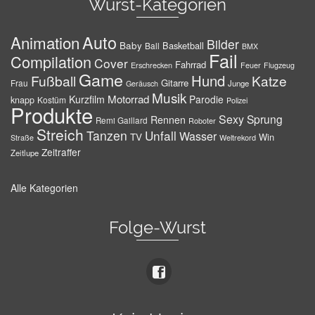
Wurst-Kategorien
Auto
Animation
Bilder
Baby
Basketball
Ball
BMX
Fail
Compilation
Cover
Fahrrad
Erschrecken
Feuer
Flugzeug
Game
Hund
Fußball
Katze
Gitarre
Frau
Junge
Geräusch
Musik
Motorrad
Kurzfilm
Parodie
knapp
Kostüm
Polizei
Produkte
Sexy
Sprung
Rennen
Remi Gaillard
Roboter
Streich
Tanzen
Unfall
Wasser
TV
Win
Weltrekord
Straße
Zeitraffer
Zeitlupe
Alle Kategorien
Folge-Wurst