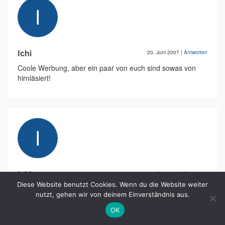
Ichi
20. Juni 2007
|
Antworten
Coole Werbung, aber ein paar von euch sind sowas von
hirnläsiert!
Ichi
20. Juni 2007
|
Antworten
Diese Website benutzt Cookies. Wenn du die Website weiter
@ou man der zweite: Na klar, eine norwegische Firma
nutzt, gehen wir von deinem Einverständnis aus.
macht Werbung für finnische Ingenieure! lol
OK