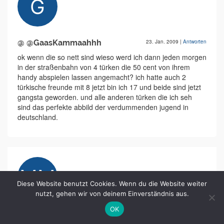
@ @GaasKammaahhh
23. Jan. 2009
|
Antworten
ok wenn die so nett sind wieso werd ich dann jeden morgen
in der straßenbahn von 4 türken die 50 cent von ihrem
handy abspielen lassen angemacht? ich hatte auch 2
türkische freunde mit 8 jetzt bin ich 17 und beide sind jetzt
gangsta geworden. und alle anderen türken die ich seh
sind das perfekte abbild der verdummenden jugend in
deutschland.
Diese Website benutzt Cookies. Wenn du die Website weiter
nutzt, gehen wir von deinem Einverständnis aus.
OK
muss man dazu noch w
13. Mai 2009
|
Antworten