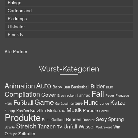
Eblogx
Cartoonland
Picdumps
Ulkinator
Emok.tv
Alle Partner
Wurst-Kategorien
Auto
Animation
Bilder
Baby
Basketball
Ball
BMX
Fail
Compilation
Cover
Fahrrad
Erschrecken
Feuer
Flugzeug
Game
Hund
Fußball
Katze
Gitarre
Frau
Junge
Geräusch
Musik
Motorrad
Kurzfilm
Parodie
knapp
Kostüm
Polizei
Produkte
Sexy
Sprung
Rennen
Remi Gaillard
Roboter
Streich
Tanzen
Unfall
Wasser
TV
Win
Weltrekord
Straße
Zeitraffer
Zeitlupe