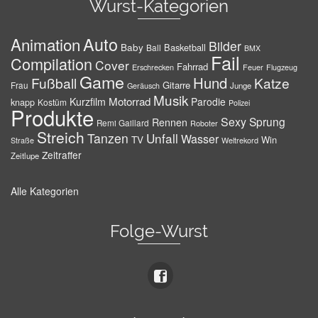
Wurst-Kategorien
Auto
Animation
Bilder
Baby
Basketball
Ball
BMX
Fail
Compilation
Cover
Fahrrad
Erschrecken
Feuer
Flugzeug
Game
Hund
Fußball
Katze
Gitarre
Frau
Junge
Geräusch
Musik
Motorrad
Kurzfilm
Parodie
knapp
Kostüm
Polizei
Produkte
Sexy
Sprung
Rennen
Remi Gaillard
Roboter
Streich
Tanzen
Unfall
Wasser
TV
Win
Weltrekord
Straße
Zeitraffer
Zeitlupe
Alle Kategorien
Folge-Wurst