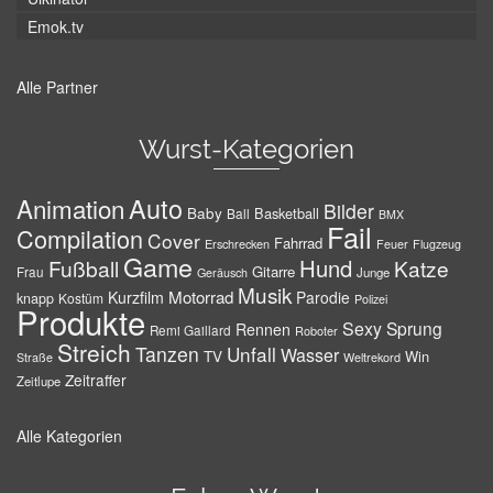
Emok.tv
Alle Partner
Wurst-Kategorien
Auto
Animation
Bilder
Baby
Basketball
Ball
BMX
Fail
Compilation
Cover
Fahrrad
Erschrecken
Feuer
Flugzeug
Game
Hund
Fußball
Katze
Gitarre
Frau
Junge
Geräusch
Musik
Motorrad
Kurzfilm
Parodie
knapp
Kostüm
Polizei
Produkte
Sexy
Sprung
Rennen
Remi Gaillard
Roboter
Streich
Tanzen
Unfall
Wasser
TV
Win
Weltrekord
Straße
Zeitraffer
Zeitlupe
Alle Kategorien