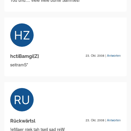
Tod und.... viele viele bunte Samrties!
hctiBamgi[Z]
23. Okt. 2008
|
Antworten
seitramS*
Rückwärtsl
23. Okt. 2008
|
Antworten
!efillaer niek tah tseil sad reW