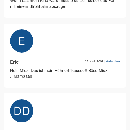
Wenn das mein Kind wäre müsste es sich selber das Fett
mit einem Strohhalm absaugen!
Eric
22. Okt. 2008
|
Antworten
Nein Miez! Das ist mein Hühnerfrikassee!! Böse Miez!
...Mamaaa!!