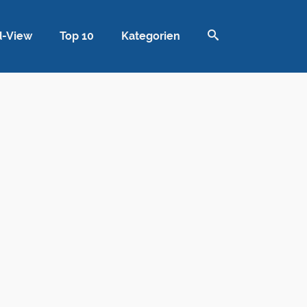
d-View
Top 10
Kategorien