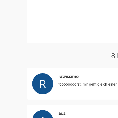
8
rawissimo
föööööööörst, mir geht gleich einer
ads