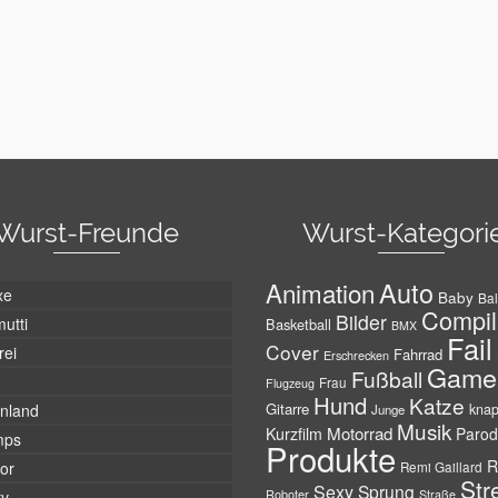
Wurst-Freunde
Wurst-Kategori
Auto
Animation
xe
Baby
Bal
Compil
Bilder
utti
Basketball
BMX
Fail
Cover
rei
Fahrrad
Erschrecken
Game
Fußball
Frau
Flugzeug
Hund
Katze
Gitarre
nland
kna
Junge
Musik
Motorrad
Kurzfilm
Parod
mps
Produkte
R
tor
Remi Gaillard
Str
Sexy
Sprung
Roboter
tv
Straße