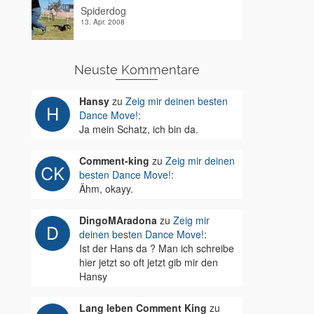
Spiderdog
13. Apr. 2008
Neuste Kommentare
Hansy
zu
Zeig mir deinen besten
Dance Move!
:
Ja mein Schatz, ich bin da.
Comment-king
zu
Zeig mir deinen
besten Dance Move!
:
Ähm, okayy.
DingoMAradona
zu
Zeig mir
deinen besten Dance Move!
:
Ist der Hans da ? Man ich schreibe
hier jetzt so oft jetzt gib mir den
Hansy
Lang leben Comment King
zu