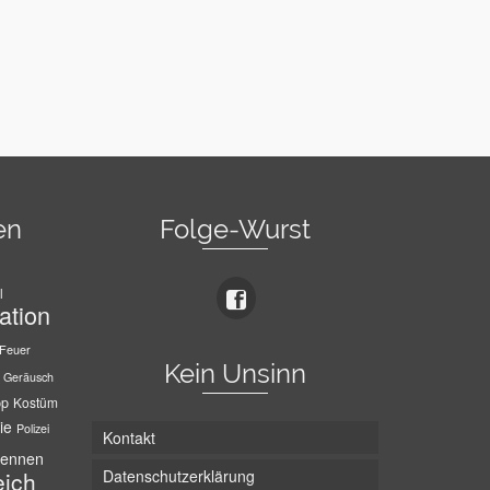
en
Folge-Wurst
l
ation
Feuer
Kein Unsinn
Geräusch
pp
Kostüm
ie
Polizei
Kontakt
ennen
Datenschutzerklärung
eich