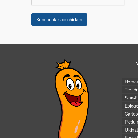
Horno
Trendm
Sinn-F
Eblogx
Cartoo
Picdu
Ulkina
Emok.