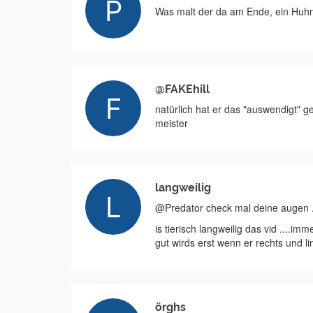
Was malt der da am Ende, ein Huhn 
@FAKEhill
natürlich hat er das "auswendigt" g
meister
langweilig
@Predator check mal deine augen ...
is tierisch langweilig das vid ....im
gut wirds erst wenn er rechts und l
örghs