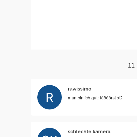
11
rawissimo
man bin ich gut: föööörst xD
schlechte kamera