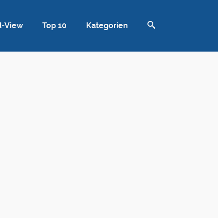
d-View
Top 10
Kategorien