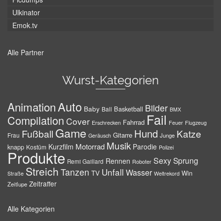
Ulkinator
Emok.tv
Alle Partner
Wurst-Kategorien
Auto
Animation
Bilder
Baby
Basketball
Ball
BMX
Fail
Compilation
Cover
Fahrrad
Erschrecken
Feuer
Flugzeug
Game
Hund
Fußball
Katze
Gitarre
Frau
Junge
Geräusch
Musik
Motorrad
Kurzfilm
Parodie
knapp
Kostüm
Polizei
Produkte
Sexy
Sprung
Rennen
Remi Gaillard
Roboter
Streich
Tanzen
Unfall
Wasser
TV
Win
Weltrekord
Straße
Zeitraffer
Zeitlupe
Alle Kategorien