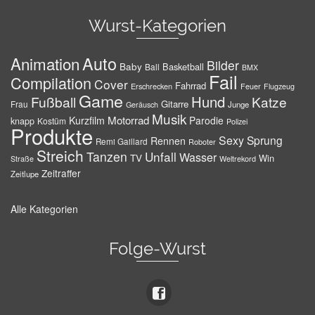
Wurst-Kategorien
Auto
Animation
Bilder
Baby
Basketball
Ball
BMX
Fail
Compilation
Cover
Fahrrad
Erschrecken
Feuer
Flugzeug
Game
Hund
Fußball
Katze
Gitarre
Frau
Junge
Geräusch
Musik
Motorrad
Kurzfilm
Parodie
knapp
Kostüm
Polizei
Produkte
Sexy
Sprung
Rennen
Remi Gaillard
Roboter
Streich
Tanzen
Unfall
Wasser
TV
Win
Weltrekord
Straße
Zeitraffer
Zeitlupe
Alle Kategorien
Folge-Wurst