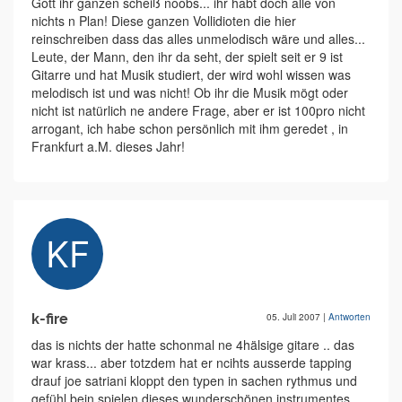
Gott ihr ganzen scheiß noobs... ihr habt doch alle von
nichts n Plan! Diese ganzen Vollidioten die hier
reinschreiben dass das alles unmelodisch wäre und alles...
Leute, der Mann, den ihr da seht, der spielt seit er 9 ist
Gitarre und hat Musik studiert, der wird wohl wissen was
melodisch ist und was nicht! Ob ihr die Musik mögt oder
nicht ist natürlich ne andere Frage, aber er ist 100pro nicht
arrogant, ich habe schon persönlich mit ihm geredet , in
Frankfurt a.M. dieses Jahr!
k-fire
05. Juli 2007
|
Antworten
das is nichts der hatte schonmal ne 4hälsige gitare .. das
war krass... aber totzdem hat er ncihts ausserde tapping
drauf joe satriani kloppt den typen in sachen rythmus und
gefühl bein spielen dieses wunderschönen instrumentes