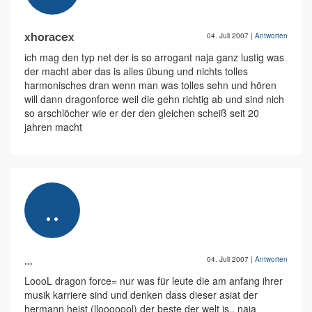
xhoracex
04. Juli 2007
|
Antworten
ich mag den typ net der is so arrogant naja ganz lustig was
der macht aber das is alles übung und nichts tolles
harmonisches dran wenn man was tolles sehn und hören
will dann dragonforce weil die gehn richtig ab und sind nich
so arschlöcher wie er der den gleichen scheiß seit 20
jahren macht
...
04. Juli 2007
|
Antworten
LoooL dragon force= nur was für leute die am anfang ihrer
musik karriere sind und denken dass dieser asiat der
hermann heist (llooooool) der beste der welt is.. naja