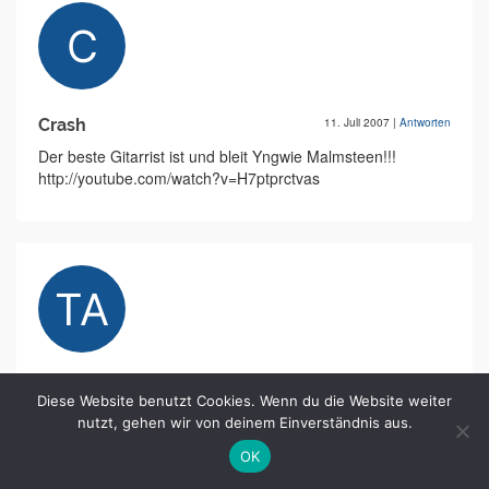
Crash
11. Juli 2007
|
Antworten
Der beste Gitarrist ist und bleit Yngwie Malmsteen!!!
http://youtube.com/watch?v=H7ptprctvas
the anglotzer
11. Juli 2007
|
Antworten
Diese Website benutzt Cookies. Wenn du die Website weiter
naja... krasse skills fingermäßig aber die kreativität hat der
nutzt, gehen wir von deinem Einverständnis aus.
gute irgendwie vergessen... imma des gleiche pattern
OK
(didldidudldididldididldu...)^^