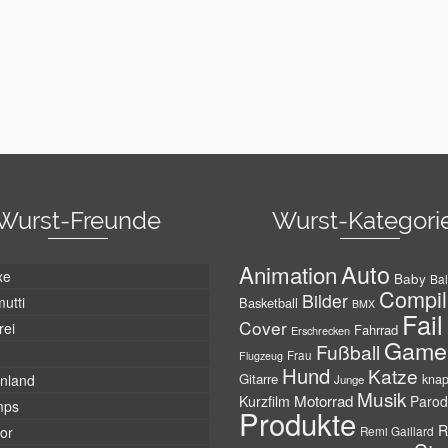
Wurst-Freunde
Wurst-Kategori
Auto
Animation
xe
Baby
Bal
Compil
Bilder
utti
Basketball
BMX
Fail
Cover
rei
Fahrrad
Erschrecken
Game
Fußball
Frau
Flugzeug
Hund
Katze
Gitarre
nland
kna
Junge
Musik
Motorrad
Kurzfilm
Parod
mps
Produkte
R
tor
Remi Gaillard