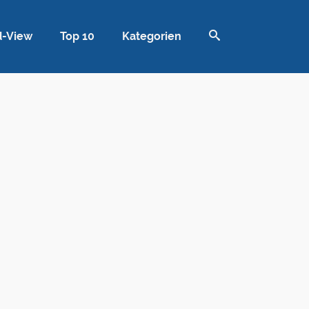
d-View
Top 10
Kategorien