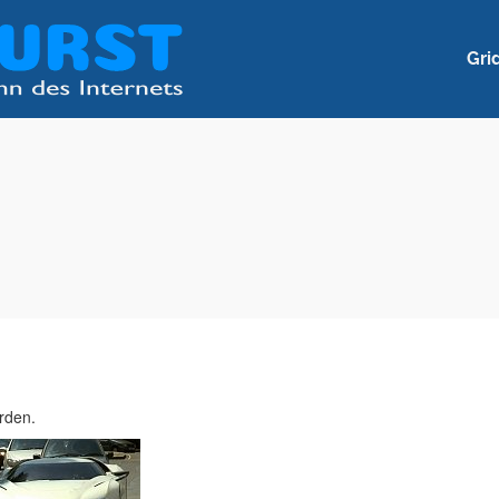
Gri
rden.