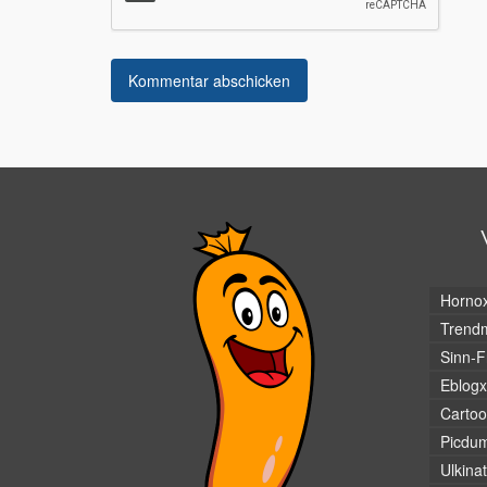
Horno
Trendm
Sinn-F
Eblogx
Cartoo
Picdu
Ulkina