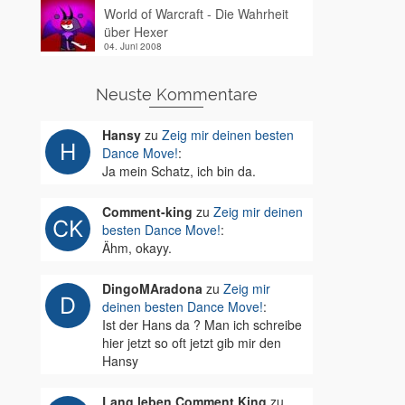
World of Warcraft - Die Wahrheit
über Hexer
04. Juni 2008
Neuste Kommentare
Hansy
zu
Zeig mir deinen besten
Dance Move!
:
Ja mein Schatz, ich bin da.
Comment-king
zu
Zeig mir deinen
besten Dance Move!
:
Ähm, okayy.
DingoMAradona
zu
Zeig mir
deinen besten Dance Move!
:
Ist der Hans da ? Man ich schreibe
hier jetzt so oft jetzt gib mir den
Hansy
Lang leben Comment King
zu