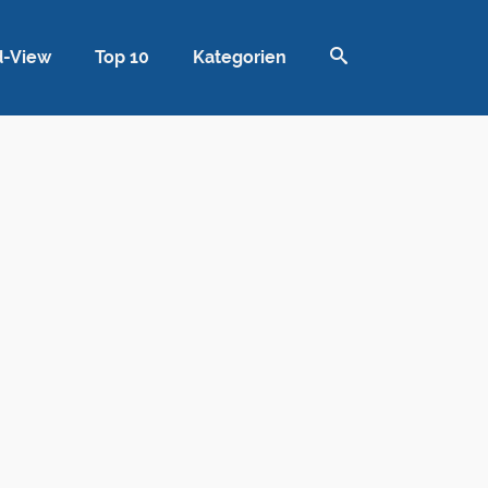
d-View
Top 10
Kategorien