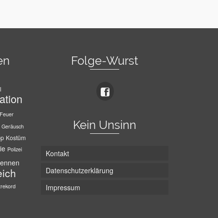
en
Folge-Wurst
l
ation
Feuer
Kein Unsinn
Geräusch
pp
Kostüm
ie
Polizei
Kontakt
ennen
Datenschutzerklärung
eich
trekord
Impressum