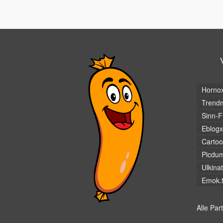
Horno
Trendm
Sinn-F
Eblogx
Cartoo
Picdu
Ulkina
Emok.
Alle Par