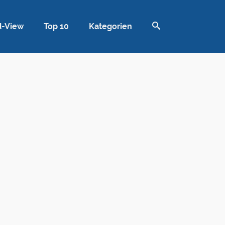
d-View
Top 10
Kategorien