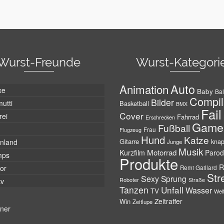
Wurst-Freunde
Wurst-Kategori
Auto
Animation
xe
Baby
Bal
Compil
Bilder
utti
Basketball
BMX
Fail
Cover
rei
Fahrrad
Erschrecken
Game
Fußball
Frau
Flugzeug
Hund
Katze
Gitarre
nland
kna
Junge
Musik
Motorrad
Kurzfilm
Parod
mps
Produkte
R
tor
Remi Gaillard
Str
Sexy
Sprung
Roboter
tv
Straße
Tanzen
Unfall
Wasser
TV
Wel
Zeitraffer
Win
Zeitlupe
tner